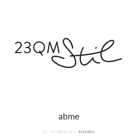
abme
22. OKTOBER 2014
RICARDA