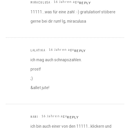
16 Jahren ago
MIRACULUSA
REPLY
11111…was für eine zahl :-) gratulation! stöbere
gerne bei dir rum! lg, miraculusa
16 Jahren ago
LALATIKA
REPLY
ich mag auch schnapszahlen.
prost!
;)
&allet jute!
16 Jahren ago
HANI
REPLY
ich bin auch einer von den 11111…klickern und