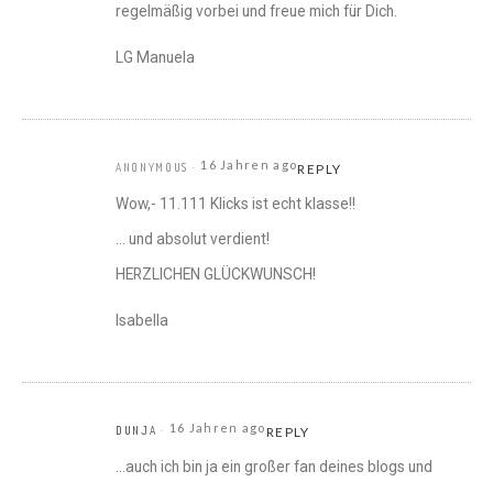
regelmäßig vorbei und freue mich für Dich.
LG Manuela
16 Jahren ago
ANONYMOUS
REPLY
Wow,- 11.111 Klicks ist echt klasse!!
… und absolut verdient!
HERZLICHEN GLÜCKWUNSCH!
Isabella
16 Jahren ago
DUNJA
REPLY
…auch ich bin ja ein großer fan deines blogs und