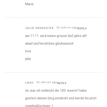
Marie
16 Jahren ago
JULIAS INNENWELTEN
REPLY
am 11.11. wird meine grosse fünf jahre alt!
alaaf und herzlichen glückwunsch
love
julia
16 Jahren ago
LOANA
REPLY
oh, war ich vielleicht die 100. leserin? habe
gestern deinen blog entdeckt und werde ihn jetzt
regelmäßig lesen :)