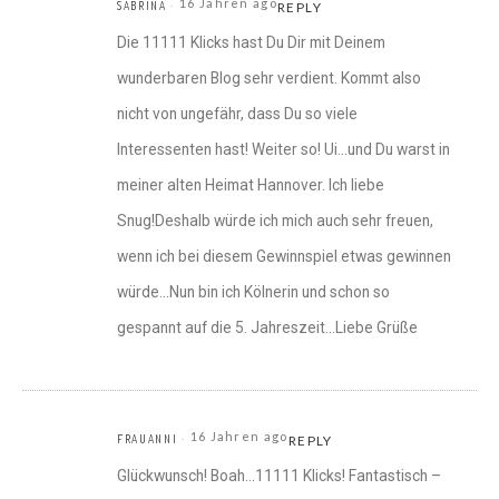
16 Jahren ago
SABRINA
REPLY
Die 11111 Klicks hast Du Dir mit Deinem
wunderbaren Blog sehr verdient. Kommt also
nicht von ungefähr, dass Du so viele
Interessenten hast! Weiter so! Ui…und Du warst in
meiner alten Heimat Hannover. Ich liebe
Snug!Deshalb würde ich mich auch sehr freuen,
wenn ich bei diesem Gewinnspiel etwas gewinnen
würde…Nun bin ich Kölnerin und schon so
gespannt auf die 5. Jahreszeit…Liebe Grüße
16 Jahren ago
FRAUANNI
REPLY
Glückwunsch! Boah…11111 Klicks! Fantastisch –