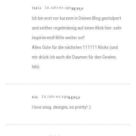
16 Jahren ago
TANÏA
REPLY
Ich bin erst vor kurzem in Deinen Blog gestolpert
und seither regelmässig auf einen Klick hier: sehr
inspirierend! Bitte weiter so!!
Alles Gute für die nächsten 111111 Klicks (und
mir drück ich auch die Daumen für den Gewinn,
hihi)
16 Jahren ago
NAA
REPLY
I love snug. designs, so pretty! :)