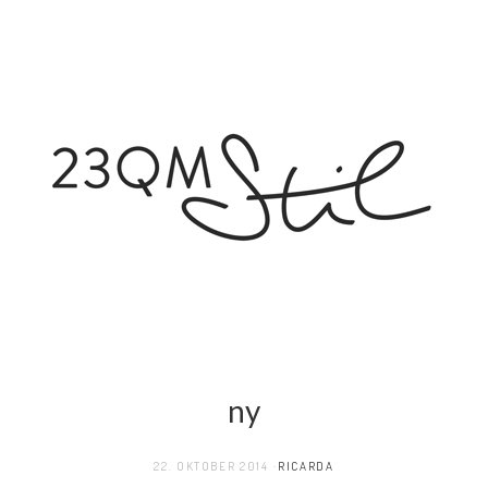
ny
22. OKTOBER 2014
RICARDA