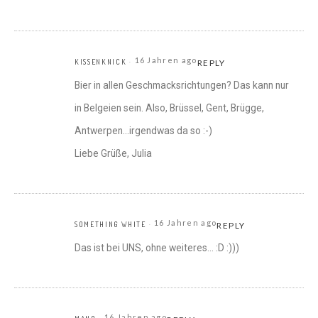
16 Jahren ago
KISSENKNICK
REPLY
Bier in allen Geschmacksrichtungen? Das kann nur
in Belgeien sein. Also, Brüssel, Gent, Brügge,
Antwerpen…irgendwas da so :-)
Liebe Grüße, Julia
16 Jahren ago
SOMETHING WHITE
REPLY
Das ist bei UNS, ohne weiteres… :D :)))
16 Jahren ago