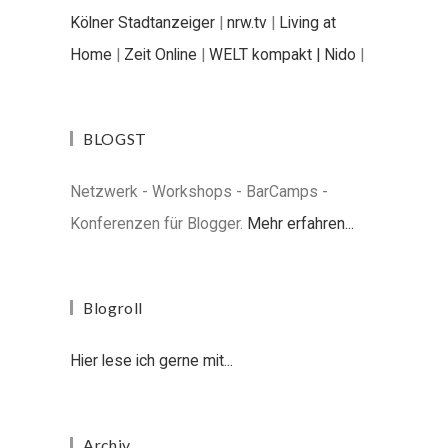
Kölner Stadtanzeiger
|
nrw.tv
|
Living at
Home
|
Zeit Online
|
WELT kompakt |
Nido
|
BLOGST
Netzwerk - Workshops - BarCamps -
Konferenzen für Blogger.
Mehr erfahren...
Blogroll
Hier lese ich gerne mit...
Archiv