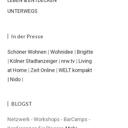
LEBEN & ENTDECKEN
UNTERWEGS
In der Presse
Schöner Wohnen
|
Wohnidee
|
Brigitte
|
Kölner Stadtanzeiger
|
nrw.tv
|
Living
at Home
|
Zeit Online
|
WELT kompakt
|
Nido
|
BLOGST
Netzwerk - Workshops - BarCamps -