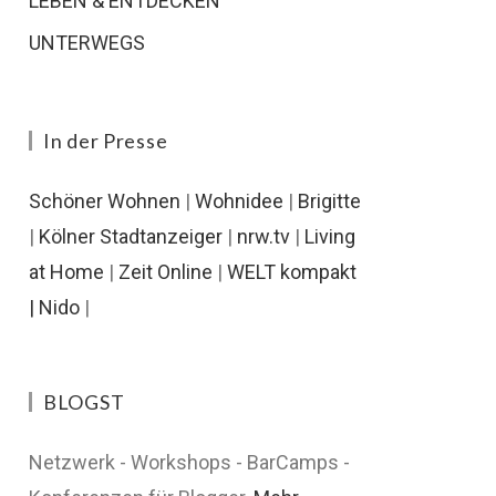
LEBEN & ENTDECKEN
UNTERWEGS
In der Presse
Schöner Wohnen
|
Wohnidee
|
Brigitte
|
Kölner Stadtanzeiger
|
nrw.tv
|
Living
at Home
|
Zeit Online
|
WELT kompakt
|
Nido
|
BLOGST
Netzwerk - Workshops - BarCamps -