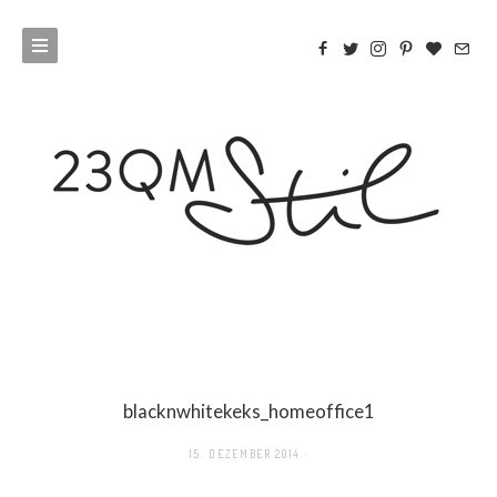
blacknwhitekeks_homeoffice1
15. DEZEMBER 2014